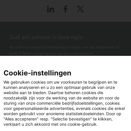
LinkedIn
Facebook
X
Zoek een adviseur in jouw regio
Op zoek naar projectondersteuning of vragen over warmtepompen of
boilers? Neem contact op met een van onze adviseurs.
Cookie-instellingen
We gebruiken cookies om uw voorkeuren te begrijpen en te
kunnen analyseren en u zo een optimaal gebruik van onze
website aan te bieden. Daartoe behoren cookies die
noodzakelijk zijn voor de werking van de website en voor de
sturing van onze commerciële bedrijfsdoelstellingen, cookies
voor gepersonaliseerde advertenties, evenals cookies die enkel
LinkedIn
Facebook
X
worden gebruikt voor anonieme statistiekdoeleinden. Door op
"Alles accepteren" resp. "Selectie bevestigen" te klikken,
verklaart u zich akkoord met ons cookie-gebruik.
YouTube
Instagram