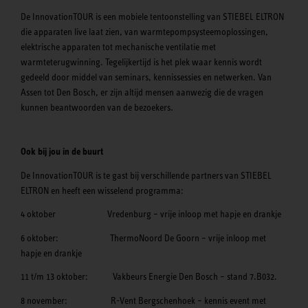
De InnovationTOUR is een mobiele tentoonstelling van STIEBEL ELTRON
die apparaten live laat zien, van warmtepompsysteemoplossingen,
elektrische apparaten tot mechanische ventilatie met
warmteterugwinning. Tegelijkertijd is het plek waar kennis wordt
gedeeld door middel van seminars, kennissessies en netwerken. Van
Assen tot Den Bosch, er zijn altijd mensen aanwezig die de vragen
kunnen beantwoorden van de bezoekers.
Ook bij jou in de buurt
De InnovationTOUR is te gast bij verschillende partners van STIEBEL
ELTRON en heeft een wisselend programma:
4 oktober Vredenburg – vrije inloop met hapje en drankje
6 oktober: ThermoNoord De Goorn – vrije inloop met
hapje en drankje
11 t/m 13 oktober: Vakbeurs Energie Den Bosch – stand 7.B032.
8 november: R-Vent Bergschenhoek – kennis event met