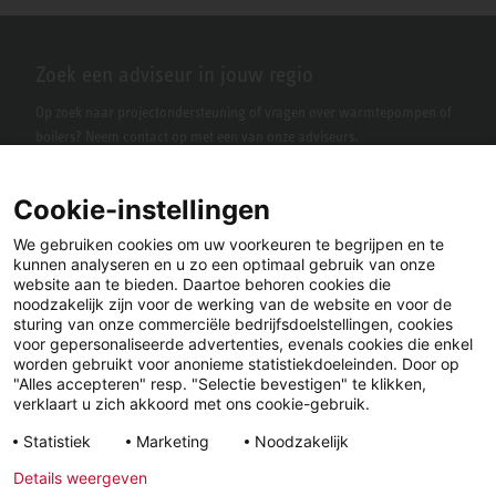
Zoek een adviseur in jouw regio
Op zoek naar projectondersteuning of vragen over warmtepompen of
boilers? Neem contact op met een van onze adviseurs.
Cookie-instellingen
We gebruiken cookies om uw voorkeuren te begrijpen en te
kunnen analyseren en u zo een optimaal gebruik van onze
website aan te bieden. Daartoe behoren cookies die
noodzakelijk zijn voor de werking van de website en voor de
sturing van onze commerciële bedrijfsdoelstellingen, cookies
voor gepersonaliseerde advertenties, evenals cookies die enkel
LinkedIn
Facebook
X
worden gebruikt voor anonieme statistiekdoeleinden. Door op
"Alles accepteren" resp. "Selectie bevestigen" te klikken,
verklaart u zich akkoord met ons cookie-gebruik.
YouTube
Instagram
Statistiek
Marketing
Noodzakelijk
Details weergeven