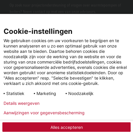
Op zoek naar projectondersteuning of vragen over warmtepompen of
boilers? Neem contact op met een van onze adviseurs.
Cookie-instellingen
We gebruiken cookies om uw voorkeuren te begrijpen en te
kunnen analyseren en u zo een optimaal gebruik van onze
website aan te bieden. Daartoe behoren cookies die
noodzakelijk zijn voor de werking van de website en voor de
sturing van onze commerciële bedrijfsdoelstellingen, cookies
voor gepersonaliseerde advertenties, evenals cookies die enkel
LinkedIn
Facebook
X
worden gebruikt voor anonieme statistiekdoeleinden. Door op
"Alles accepteren" resp. "Selectie bevestigen" te klikken,
verklaart u zich akkoord met ons cookie-gebruik.
YouTube
Instagram
Statistiek
Marketing
Noodzakelijk
Details weergeven
Wettelijke
Privacyverklaring
Algemene
Aanwijzingen voor gegevensbescherming
informatie
Voorwaarden
Alles accepteren
© 2026 - STIEBEL ELTRON GmbH & Co. KG (DE)