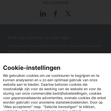
DEEL DEZE PAGINA
LinkedIn
Facebook
X
Zoek een adviseur in jouw regio
Op zoek naar projectondersteuning of vragen over warmtepompen of
boilers? Neem contact op met een van onze adviseurs.
Cookie-instellingen
We gebruiken cookies om uw voorkeuren te begrijpen en te
kunnen analyseren en u zo een optimaal gebruik van onze
website aan te bieden. Daartoe behoren cookies die
noodzakelijk zijn voor de werking van de website en voor de
sturing van onze commerciële bedrijfsdoelstellingen, cookies
voor gepersonaliseerde advertenties, evenals cookies die enkel
LinkedIn
Facebook
X
worden gebruikt voor anonieme statistiekdoeleinden. Door op
"Alles accepteren" resp. "Selectie bevestigen" te klikken,