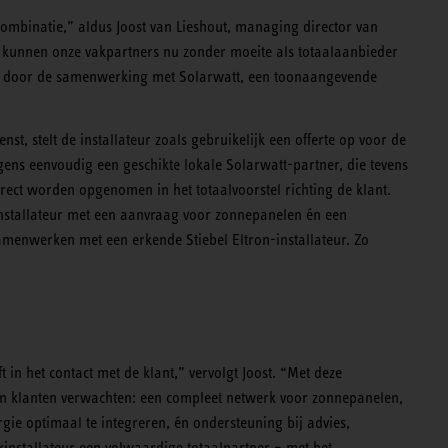
binatie,” aldus Joost van Lieshout, managing director van
 kunnen onze vakpartners nu zonder moeite als totaalaanbieder
aat door de samenwerking met Solarwatt, een toonaangevende
, stelt de installateur zoals gebruikelijk een offerte op voor de
gens eenvoudig een geschikte lokale Solarwatt-partner, die tevens
direct worden opgenomen in het totaalvoorstel richting de klant.
nstallateur met een aanvraag voor zonnepanelen én een
menwerken met een erkende Stiebel Eltron-installateur. Zo
t in het contact met de klant,” vervolgt Joost. “Met deze
n klanten verwachten: een compleet netwerk voor zonnepanelen,
e optimaal te integreren, én ondersteuning bij advies,
akinstallateur een volwaardige totaalpartner – met het