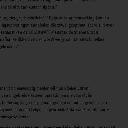
ps vaak niet aan kunnen tippen.”
elux, ziet grote voordelen: “Door onze samenwerking kunnen
ingsoplossingen aanbieden die zowel geoptimaliseerd zijn voor
Daarnaast kan de SOLARWATT Manager de Stiebel Eltron
hankelijkheid verder wordt vergroot. Dat alles bij elkaar
gebruiker.”
nnen zich eenvoudig melden bij hun Stiebel Eltron-
 van uitgebreide systeemoplossingen die vooraf zijn
, batterijopslag, energiemanagement en indien gewenst een
ij snel en gemakkelijk een geschikte Solarwatt-installateur –
 energiesystemen.
vende klantaanvragen, gegenereerd via Stiebel Eltron, Solarwatt