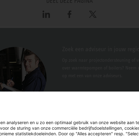
DEEL DEZE PAGINA
LinkedIn
Facebook
X
Zoek een adviseur in jouw regi
Op zoek naar projectondersteuning of 
over warmtepompen of boilers? Neem c
op met een van onze adviseurs.
en analyseren en u zo een optimaal gebruik van onze website aan t
 voor de sturing van onze commerciële bedrijfsdoelstellingen, cooki
nieme statistiekdoeleinden. Door op "Alles accepteren" resp. "Select