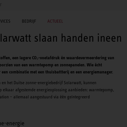
T
VICES
BEDRIJF
ACTUEEL
larwatt slaan handen ineen
toffen, een lagere CO₂-voetafdruk én waardevermeerdering van
 voorzien van een warmtepomp en zonnepanelen. Wie écht
r een combinatie met een thuisbattterij en een energiemanager.
 en het Duitse zonne-energiebedrijf Solarwatt, kunnen
t op elkaar afgestemde energieoplossing aanbieden: warmtepomp,
tation – allemaal aangestuurd via één geïntegreerd
ne-energie