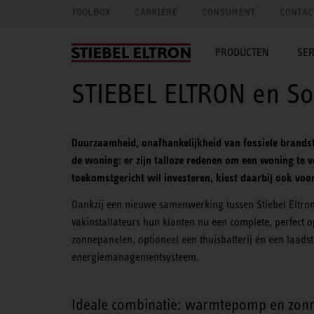
TOOLBOX
CARRIÈRE
CONSUMENT
CONTAC
PRODUCTEN
SER
STIEBEL ELTRON en So
Duurzaamheid, onafhankelijkheid van fossiele brands
de woning: er zijn talloze redenen om een woning te
toekomstgericht wil investeren, kiest daarbij ook voo
Dankzij een nieuwe samenwerking tussen Stiebel Eltron
vakinstallateurs hun klanten nu een complete, perfec
zonnepanelen, optioneel een thuisbatterij én een laads
energiemanagementsysteem.
Ideale combinatie: warmtepomp en zon