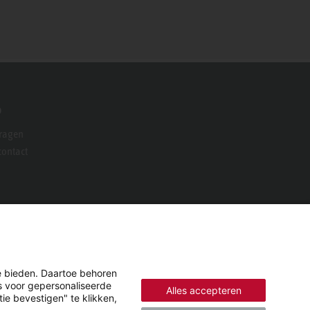
o
vragen
ontact
e bieden. Daartoe behoren
es voor gepersonaliseerde
Alles accepteren
ie bevestigen" te klikken,