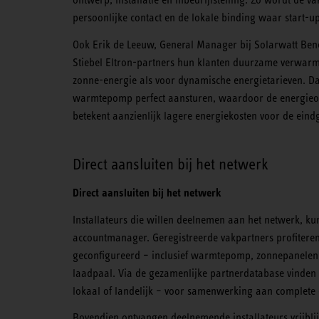
persoonlijke contact en de lokale binding waar start-u
Ook Erik de Leeuw, General Manager bij Solarwatt Ben
Stiebel Eltron-partners hun klanten duurzame verwarm
zonne-energie als voor dynamische energietarieven. 
warmtepomp perfect aansturen, waardoor de energieonaf
betekent aanzienlijk lagere energiekosten voor de eind
Direct aansluiten bij het netwerk
Direct aansluiten bij het netwerk
Installateurs die willen deelnemen aan het netwerk, ku
accountmanager. Geregistreerde vakpartners profiteren
geconfigureerd – inclusief warmtepomp, zonnepanelen
laadpaal. Via de gezamenlijke partnerdatabase vinden z
lokaal of landelijk – voor samenwerking aan complete
Bovendien ontvangen deelnemende installateurs vrijblij