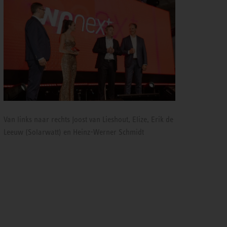
Van links naar rechts Joost van Lieshout, Elize, Erik de
Leeuw (Solarwatt) en Heinz-Werner Schmidt