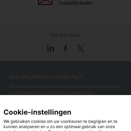
Contactformulier
DEEL DEZE PAGINA
LinkedIn
Facebook
X
Zoek een adviseur in jouw regio
Op zoek naar projectondersteuning of vragen over warmtepompen of
boilers? Neem contact op met een van onze adviseurs.
Cookie-instellingen
We gebruiken cookies om uw voorkeuren te begrijpen en te
kunnen analyseren en u zo een optimaal gebruik van onze