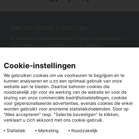
Zoek een adviseur in jouw regio
Op zoek naar projectondersteuning of vragen over warmtepompen of
boilers? Neem contact op met een van onze adviseurs.
Cookie-instellingen
We gebruiken cookies om uw voorkeuren te begrijpen en te
kunnen analyseren en u zo een optimaal gebruik van onze
website aan te bieden. Daartoe behoren cookies die
noodzakelijk zijn voor de werking van de website en voor de
sturing van onze commerciële bedrijfsdoelstellingen, cookies
voor gepersonaliseerde advertenties, evenals cookies die enkel
LinkedIn
Facebook
X
worden gebruikt voor anonieme statistiekdoeleinden. Door op
"Alles accepteren" resp. "Selectie bevestigen" te klikken,
verklaart u zich akkoord met ons cookie-gebruik.
YouTube
Instagram
Statistiek
Marketing
Noodzakelijk