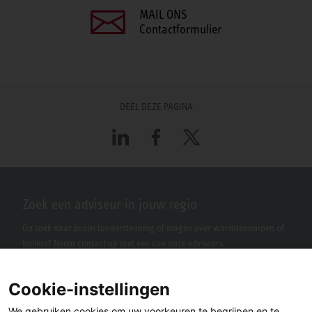
MAIL ONS
Contactformulier
DEEL DEZE PAGINA
LinkedIn
Facebook
X
Zoek een adviseur in jouw regio
Op zoek naar projectondersteuning of vragen over warmtepompen of
boilers? Neem contact op met een van onze adviseurs.
Cookie-instellingen
We gebruiken cookies om uw voorkeuren te begrijpen en te