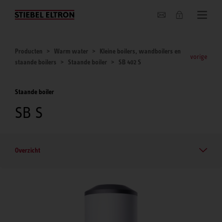
Actueel
Producten
Warm water
Kleine boilers, wandboilers en
vorige
staande boilers
Staande boiler
SB 402 S
Staande boiler
SB S
Overzicht