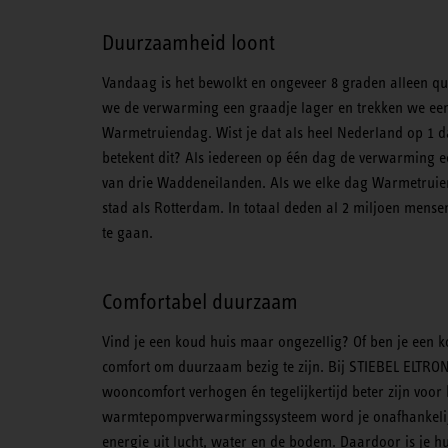
Duurzaamheid loont
Vandaag is het bewolkt en ongeveer 8 graden alleen qua
we de verwarming een graadje lager en trekken we een
Warmetruiendag. Wist je dat als heel Nederland op 1 d
betekent dit? Als iedereen op één dag de verwarming e
van drie Waddeneilanden. Als we elke dag Warmetruien
stad als Rotterdam. In totaal deden al 2 miljoen mens
te gaan.
Comfortabel duurzaam
Vind je een koud huis maar ongezellig? Of ben je een k
comfort om duurzaam bezig te zijn. Bij STIEBEL ELTRON
wooncomfort verhogen én tegelijkertijd beter zijn voor
warmtepompverwarmingssysteem word je onafhankelijk
energie uit lucht, water en de bodem. Daardoor is je h