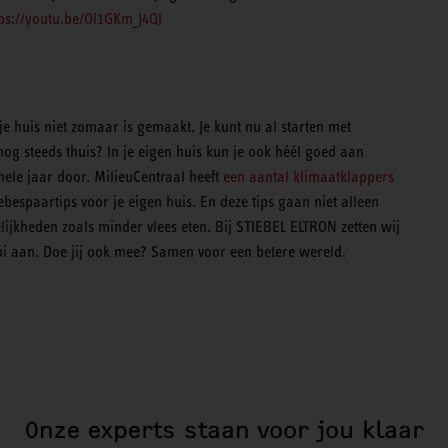
tps://youtu.be/Ol1GKm_J4QI
 huis niet zomaar is gemaakt. Je kunt nu al starten met
g steeds thuis? In je eigen huis kun je ook héél goed aan
ele jaar door. MilieuCentraal heeft
een aantal klimaatklappers
bespaartips voor je eigen huis. En deze tips gaan niet alleen
lijkheden zoals minder vlees eten. Bij STIEBEL ELTRON zetten wij
ui aan. Doe jij ook mee? Samen voor een betere wereld.
Onze experts staan voor jou klaar