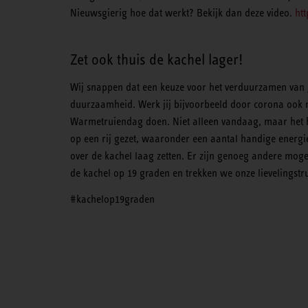
Nieuwsgierig hoe dat werkt? Bekijk dan deze video.
ht
Zet ook thuis de kachel lager!
Wij snappen dat een keuze voor het verduurzamen van je
duurzaamheid. Werk jij bijvoorbeeld door corona ook no
Warmetruiendag doen. Niet alleen vandaag, maar het h
op een rij gezet, waaronder een aantal handige energie
over de kachel laag zetten. Er zijn genoeg andere moge
de kachel op 19 graden en trekken we onze lievelingstr
#kachelop19graden