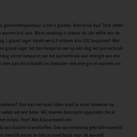
 gevoelstemperatuur is het 5 graden. Best koud dus! Toch zetten
 warme trui aan. Want vandaag is alweer de 16e editie van de
ag 1 graad lager stookt we 6,3 miljoen kilo CO2 besparen? Wat
en graad lager zet dan besparen we op één dag het jaarverbruik
dag vieren besparen we het jaarverbruik aan energie van een
en mee aan dit initiatief om bewuster met energie en warmte om
oukleum? Dan kan het vaak lijken alsof je moet inleveren op
 weten we wel beter. Wij leveren duurzame apparaten die je
 het milieu. Hoe? Met bijvoorbeeld een
 van fossiele brandstoffen. Een warmtepomp gebruikt namelijk
uis heerlijk warm en ben je goed bezig voor de wereld!