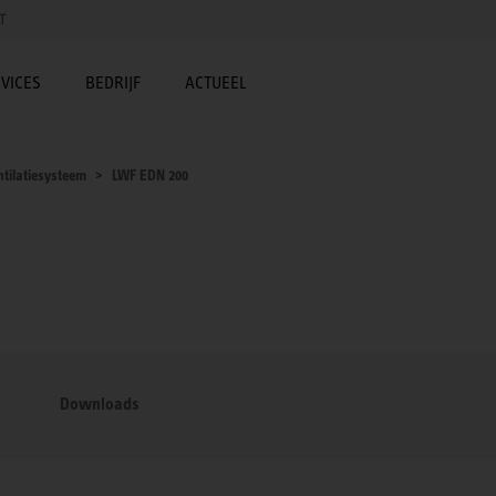
T
VICES
BEDRIJF
ACTUEEL
ntilatiesysteem
LWF EDN 200
Downloads