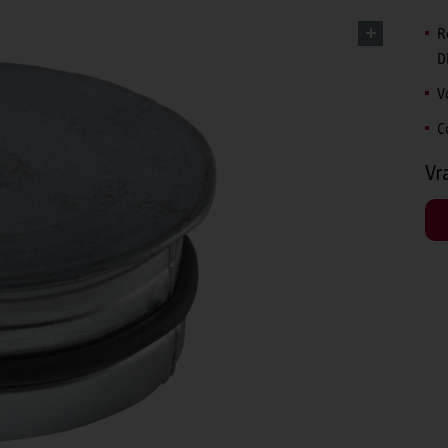
R
D
V
C
Vr