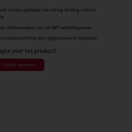
ond luchtkanaaldeksel met rolring-dichting conform
IN
oor wikkelvouwbuis van het LWF-ventilatiesysteem
orrosiebescherming door gegalvaniseerde staalplaat
agen over het product?
Contact opnemen