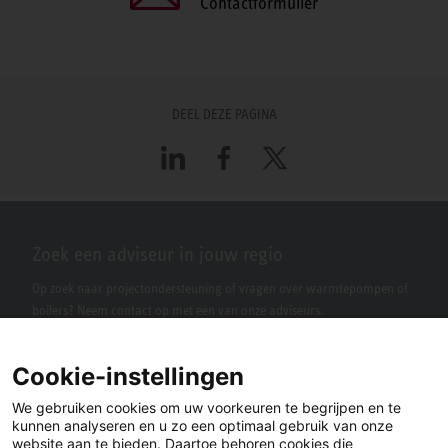
Contactformulier
DEEL DEZE PAGINA
LinkedIn
Facebook
X
Zoek een adviseur in jouw regio
Op zoek naar projectondersteuning of vragen over warmtepompen of
boilers? Neem contact op met een van onze adviseurs.
Cookie-instellingen
We gebruiken cookies om uw voorkeuren te begrijpen en te
kunnen analyseren en u zo een optimaal gebruik van onze
website aan te bieden. Daartoe behoren cookies die