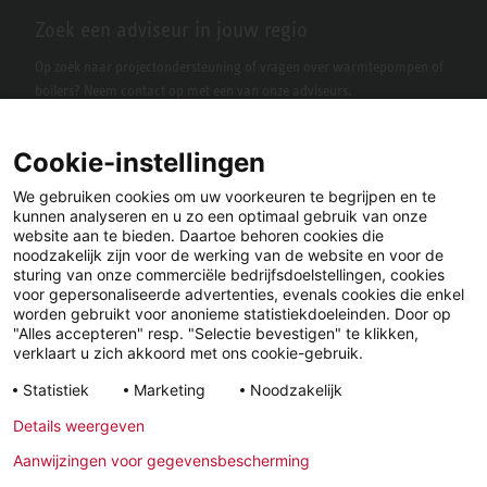
Zoek een adviseur in jouw regio
Op zoek naar projectondersteuning of vragen over warmtepompen of
boilers? Neem contact op met een van onze adviseurs.
Cookie-instellingen
We gebruiken cookies om uw voorkeuren te begrijpen en te
kunnen analyseren en u zo een optimaal gebruik van onze
website aan te bieden. Daartoe behoren cookies die
noodzakelijk zijn voor de werking van de website en voor de
sturing van onze commerciële bedrijfsdoelstellingen, cookies
voor gepersonaliseerde advertenties, evenals cookies die enkel
LinkedIn
Facebook
X
worden gebruikt voor anonieme statistiekdoeleinden. Door op
"Alles accepteren" resp. "Selectie bevestigen" te klikken,
verklaart u zich akkoord met ons cookie-gebruik.
YouTube
Instagram
Statistiek
Marketing
Noodzakelijk
Details weergeven
Wettelijke
Privacyverklaring
Algemene
Aanwijzingen voor gegevensbescherming