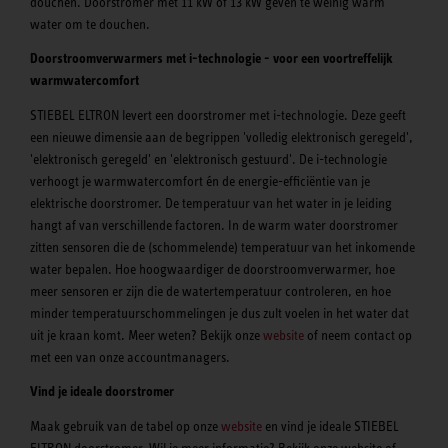
douchen. Doorstromer met 11 kW of 13 kW geven te weinig warm
water om te douchen.
Doorstroomverwarmers met i-technologie - voor een voortreffelijk
warmwatercomfort
STIEBEL ELTRON levert een doorstromer met i-technologie. Deze geeft
een nieuwe dimensie aan de begrippen 'volledig elektronisch geregeld',
'elektronisch geregeld' en 'elektronisch gestuurd'. De i-technologie
verhoogt je warmwatercomfort én de energie-efficiëntie van je
elektrische doorstromer. De temperatuur van het water in je leiding
hangt af van verschillende factoren. In de warm water doorstromer
zitten sensoren die de (schommelende) temperatuur van het inkomende
water bepalen. Hoe hoogwaardiger de doorstroomverwarmer, hoe
meer sensoren er zijn die de watertemperatuur controleren, en hoe
minder temperatuurschommelingen je dus zult voelen in het water dat
uit je kraan komt. Meer weten? Bekijk onze
website
of neem contact op
met een van onze accountmanagers.
Vind je ideale doorstromer
Maak gebruik van de tabel op onze
website
en vind je ideale STIEBEL
ELTRON doorstromer. Wil je meer informatie? Bekijk onze website of