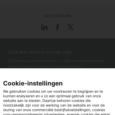
DEEL DEZE PAGINA
LinkedIn
Facebook
X
Zoek een adviseur in jouw regio
Op zoek naar projectondersteuning of vragen over warmtepompen of
boilers? Neem contact op met een van onze adviseurs.
Cookie-instellingen
We gebruiken cookies om uw voorkeuren te begrijpen en te
kunnen analyseren en u zo een optimaal gebruik van onze
website aan te bieden. Daartoe behoren cookies die
noodzakelijk zijn voor de werking van de website en voor de
sturing van onze commerciële bedrijfsdoelstellingen, cookies
voor gepersonaliseerde advertenties, evenals cookies die enkel