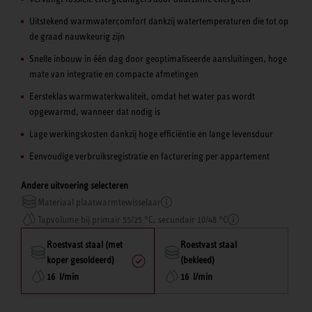
Uitstekend warmwatercomfort dankzij watertemperaturen die tot op
de graad nauwkeurig zijn
Snelle inbouw in één dag door geoptimaliseerde aansluitingen, hoge
mate van integratie en compacte afmetingen
Eersteklas warmwaterkwaliteit, omdat het water pas wordt
opgewarmd, wanneer dat nodig is
Lage werkingskosten dankzij hoge efficiëntie en lange levensduur
Eenvoudige verbruiksregistratie en facturering per appartement
Andere uitvoering selecteren
Materiaal plaatwarmtewisselaar
Tapvolume bij primair 55/25 °C, secundair 10/48 °C
Roestvast staal (met
Roestvast staal
koper gesoldeerd)
(bekleed)
16 l/min
16 l/min