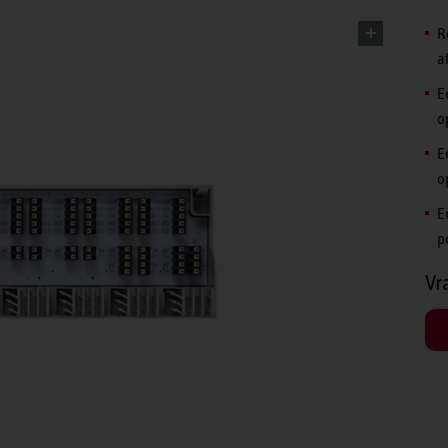
R
a
E
o
E
o
E
p
Vr