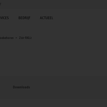
T
VICES
BEDRIJF
ACTUEEL
Toebehoren
Z10-RKL2
Downloads