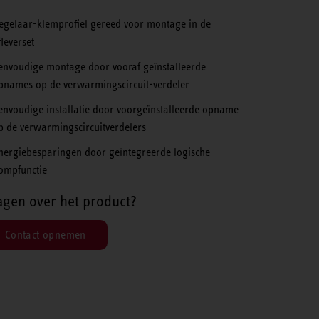
egelaar-klemprofiel gereed voor montage in de
fleverset
envoudige montage door vooraf geïnstalleerde
pnames op de verwarmingscircuit-verdeler
envoudige installatie door voorgeïnstalleerde opname
p de verwarmingscircuitverdelers
nergiebesparingen door geïntegreerde logische
ompfunctie
agen over het product?
Contact opnemen