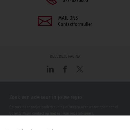
073-6230000
MAIL ONS
Contactformulier
DEEL DEZE PAGINA
LinkedIn
Facebook
X
Zoek een adviseur in jouw regio
Op zoek naar projectondersteuning of vragen over warmtepompen of
boilers? Neem contact op met een van onze adviseurs.