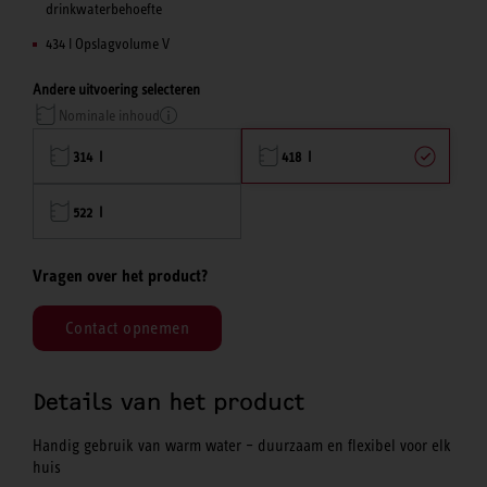
drinkwaterbehoefte
434 l Opslagvolume V
Andere uitvoering selecteren
Nominale inhoud
314 l
418 l
522 l
Vragen over het product?
Contact opnemen
Details van het product
Handig gebruik van warm water – duurzaam en flexibel voor elk
huis