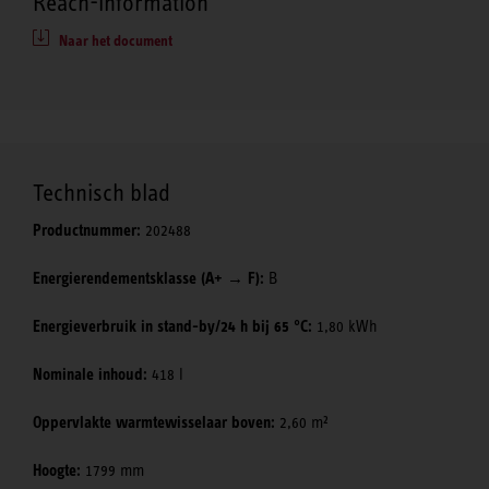
Reach-information
Naar het document
Technisch blad
Productnummer:
202488
Energierendementsklasse (A+ → F):
B
Energieverbruik in stand-by/24 h bij 65 °C:
1,80 kWh
Nominale inhoud:
418 l
Oppervlakte warmtewisselaar boven:
2,60 m²
Hoogte:
1799 mm