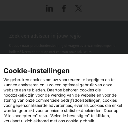
LinkedIn
Facebook
X
Zoek een adviseur in jouw regio
Op zoek naar projectondersteuning of vragen over warmtepompen of
boilers? Neem contact op met een van onze adviseurs.
Cookie-instellingen
We gebruiken cookies om uw voorkeuren te begrijpen en te
kunnen analyseren en u zo een optimaal gebruik van onze
website aan te bieden. Daartoe behoren cookies die
noodzakelijk zijn voor de werking van de website en voor de
sturing van onze commerciële bedrijfsdoelstellingen, cookies
voor gepersonaliseerde advertenties, evenals cookies die enkel
LinkedIn
Facebook
X
worden gebruikt voor anonieme statistiekdoeleinden. Door op
"Alles accepteren" resp. "Selectie bevestigen" te klikken,
verklaart u zich akkoord met ons cookie-gebruik.
YouTube
Instagram