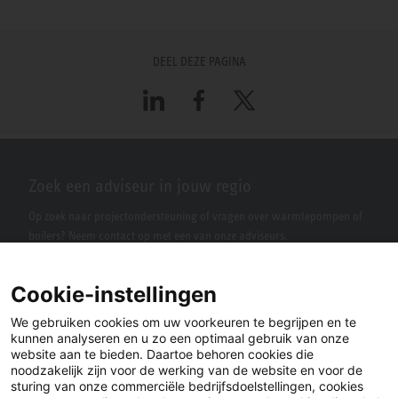
DEEL DEZE PAGINA
LinkedIn
Facebook
X
Zoek een adviseur in jouw regio
Op zoek naar projectondersteuning of vragen over warmtepompen of
boilers? Neem contact op met een van onze adviseurs.
Cookie-instellingen
We gebruiken cookies om uw voorkeuren te begrijpen en te
kunnen analyseren en u zo een optimaal gebruik van onze
website aan te bieden. Daartoe behoren cookies die
noodzakelijk zijn voor de werking van de website en voor de
sturing van onze commerciële bedrijfsdoelstellingen, cookies