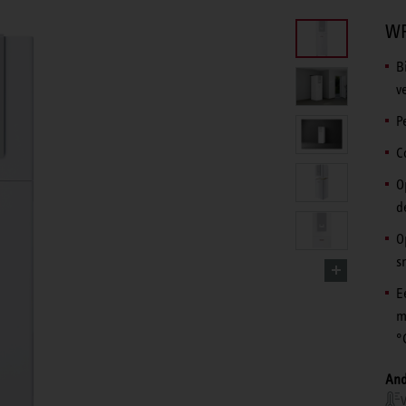
WP
B
v
P
C
O
d
O
s
E
m
°
And
V