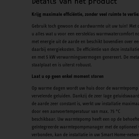
Details van het product
Krijg maximale efficiëntie, zonder veel ruimte te verli
Gebruik toch gewoon de aardwarmte uit uw tuin! Met 
u alles wat u voor een eersteklas warmwatercomfort 
met energie uit de aarde en beschikt bovendien over e
daarbij energiekosten. De efficiëntie van deze installati
en met 5 kW verwarmingsvermogen genereert. De metal
staalplaat en is uiterst robuust.
Laat u op geen enkel moment storen
Op warme dagen wordt uw huis door de warmtepomp pas
vervelende geluiden. Dankzij de zeer lage geluidswaar
de aarde zeer constant is, werkt uw installatie maxima
door een aanvoertemperatuur van max. 75 °C
beschikbaar. Uw warmtepomp heeft een op de behoefte
geïntegreerde warmtepompmanager met de optioneel ve
verbonden, kan de installatie in uw Smart Home-netwe