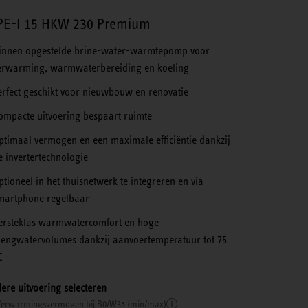
E-I 15 HKW 230 Premium
innen opgestelde brine-water-warmtepomp voor
erwarming, warmwaterbereiding en koeling
erfect geschikt voor nieuwbouw en renovatie
ompacte uitvoering bespaart ruimte
ptimaal vermogen en een maximale efficiëntie dankzij
e invertertechnologie
ptioneel in het thuisnetwerk te integreren en via
martphone regelbaar
ersteklas warmwatercomfort en hoge
engwatervolumes dankzij aanvoertemperatuur tot 75
C
ere uitvoering selecteren
erwarmingsvermogen bij B0/W35 (min/max)