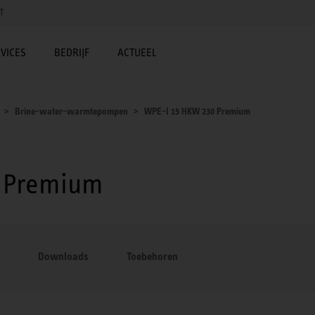
T
VICES
BEDRIJF
ACTUEEL
Brine-water-warmtepompen
WPE-I 15 HKW 230 Premium
0 Premium
Downloads
Toebehoren