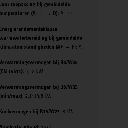
voor toepassing bij gemiddelde
temperaturen (A+++ → D):
A+++
Energierendementsklasse
warmwaterbereiding bij gemiddelde
klimaatomstandigheden (A+ → F):
A
Verwarmingsvermogen bij B0/W35
(EN 14511):
5,18 kW
Verwarmingsvermogen bij B0/W35
(min/max):
2,1-14,8 kW
Koelvermogen bij B15/W23:
8 kW
Nominale inhoud:
162 l