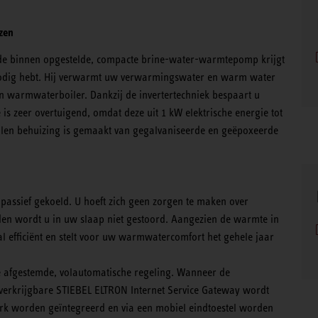
ezen
de binnen opgestelde, compacte brine-water-warmtepomp krijgt
nodig hebt. Hij verwarmt uw verwarmingswater en warm water
en warmwaterboiler. Dankzij de invertertechniek bespaart u
e is zeer overtuigend, omdat deze uit 1 kW elektrische energie tot
en behuizing is gemaakt van gegalvaniseerde en geëpoxeerde
sief gekoeld. U hoeft zich geen zorgen te maken over
den wordt u in uw slaap niet gestoord. Aangezien de warmte in
al efficiënt en stelt voor uw warmwatercomfort het gehele jaar
 afgestemde, volautomatische regeling. Wanneer de
rkrijgbare STIEBEL ELTRON Internet Service Gateway wordt
rk worden geïntegreerd en via een mobiel eindtoestel worden