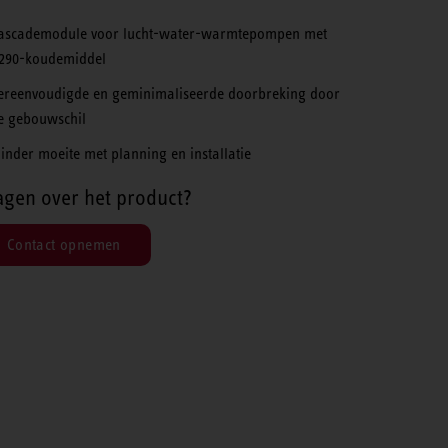
ascademodule voor lucht-water-warmtepompen met
290-koudemiddel
ereenvoudigde en geminimaliseerde doorbreking door
e gebouwschil
inder moeite met planning en installatie
agen over het product?
Contact opnemen