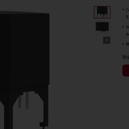
C
R
V
d
M
Vr