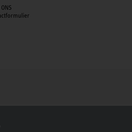
 ONS
actformulier
o