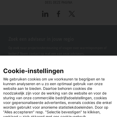
DEEL DEZE PAGINA
LinkedIn
Facebook
X
Zoek een adviseur in jouw regio
Op zoek naar projectondersteuning of vragen over warmtepompen of
boilers? Neem contact op met een van onze adviseurs.
Cookie-instellingen
We gebruiken cookies om uw voorkeuren te begrijpen en te
kunnen analyseren en u zo een optimaal gebruik van onze
website aan te bieden. Daartoe behoren cookies die
noodzakelijk zijn voor de werking van de website en voor de
sturing van onze commerciële bedrijfsdoelstellingen, cookies
voor gepersonaliseerde advertenties, evenals cookies die enkel
LinkedIn
Facebook
X
worden gebruikt voor anonieme statistiekdoeleinden. Door op
"Alles accepteren" resp. "Selectie bevestigen" te klikken,
verklaart u zich akkoord met ons cookie-gebruik.