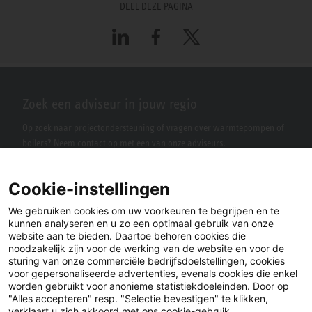
DEEL DEZE PAGINA
LinkedIn
Facebook
X
Zoek een adviseur in jouw regio
Op zoek naar projectondersteuning of vragen over warmtepompen of
boilers? Neem contact op met een van onze adviseurs.
Cookie-instellingen
We gebruiken cookies om uw voorkeuren te begrijpen en te
kunnen analyseren en u zo een optimaal gebruik van onze
website aan te bieden. Daartoe behoren cookies die
noodzakelijk zijn voor de werking van de website en voor de
sturing van onze commerciële bedrijfsdoelstellingen, cookies
voor gepersonaliseerde advertenties, evenals cookies die enkel
LinkedIn
Facebook
X
worden gebruikt voor anonieme statistiekdoeleinden. Door op
"Alles accepteren" resp. "Selectie bevestigen" te klikken,
verklaart u zich akkoord met ons cookie-gebruik.