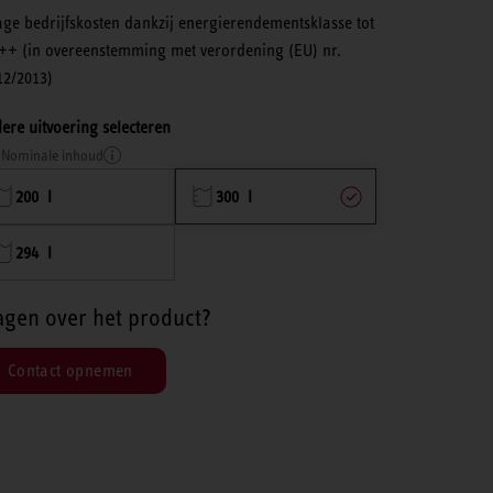
age bedrijfskosten dankzij energierendementsklasse tot
++ (in overeenstemming met verordening (EU) nr.
12/2013)
ere uitvoering selecteren
Nominale inhoud
200 l
300 l
294 l
agen over het product?
Contact opnemen