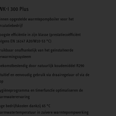
K-I 300 Plus
innen opgestelde warmtepompboiler voor het
irculatiebedrijf
oogste efficiëntie in zijn klasse (prestatiecoëfficiënt
olgens EN 16147 A20/W10-53 °C)
ruikbaar onafhankelijk van het geïnstalleerde
erwarmingssysteem
oekomstbestendig door natuurlijk koudemiddel R290
ntuïtief en eenvoudig gebruik via draairegelaar of via de
pp
ygiëneprogramma en timerfunctie optimaliseren de
armwaterervaring
age bedrijfskosten dankzij 65 °C
armwatertemperatuur in zuivere warmtepompwerking