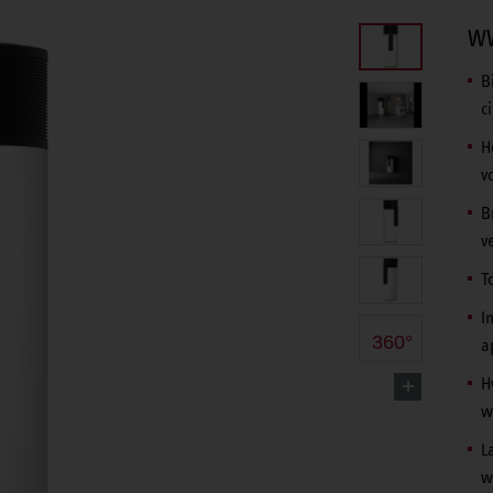
WW
B
c
H
v
B
v
T
I
360°
a
H
w
L
w