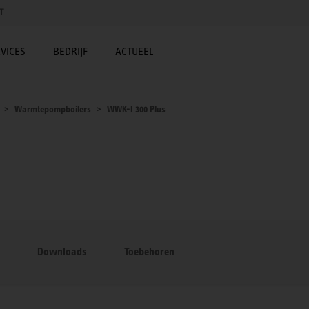
T
VICES
BEDRIJF
ACTUEEL
Warmtepompboilers
WWK-I 300 Plus
Downloads
Toebehoren