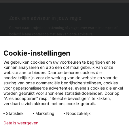
Zoek een adviseur in jouw regio
Op zoek naar projectondersteuning of vragen over warmtepompen of
boilers? Neem contact op met een van onze adviseurs.
Cookie-instellingen
We gebruiken cookies om uw voorkeuren te begrijpen en te
kunnen analyseren en u zo een optimaal gebruik van onze
website aan te bieden. Daartoe behoren cookies die
noodzakelijk zijn voor de werking van de website en voor de
sturing van onze commerciële bedrijfsdoelstellingen, cookies
voor gepersonaliseerde advertenties, evenals cookies die enkel
LinkedIn
Facebook
X
worden gebruikt voor anonieme statistiekdoeleinden. Door op
"Alles accepteren" resp. "Selectie bevestigen" te klikken,
verklaart u zich akkoord met ons cookie-gebruik.
YouTube
Instagram
Statistiek
Marketing
Noodzakelijk
Details weergeven
Wettelijke
Privacyverklaring
Algemene