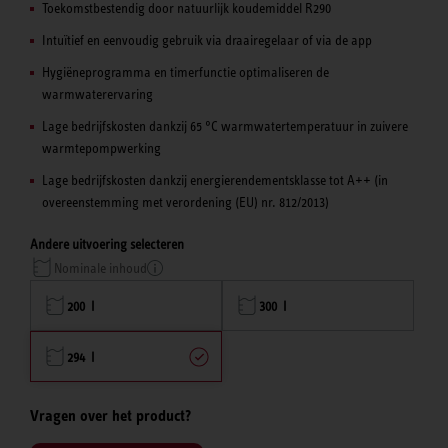
Toekomstbestendig door natuurlijk koudemiddel R290
Intuïtief en eenvoudig gebruik via draairegelaar of via de app
Hygiëneprogramma en timerfunctie optimaliseren de
warmwaterervaring
Lage bedrijfskosten dankzij 65 °C warmwatertemperatuur in zuivere
warmtepompwerking
Lage bedrijfskosten dankzij energierendementsklasse tot A++ (in
overeenstemming met verordening (EU) nr. 812/2013)
Andere uitvoering selecteren
Nominale inhoud
200 l
300 l
294 l
Vragen over het product?