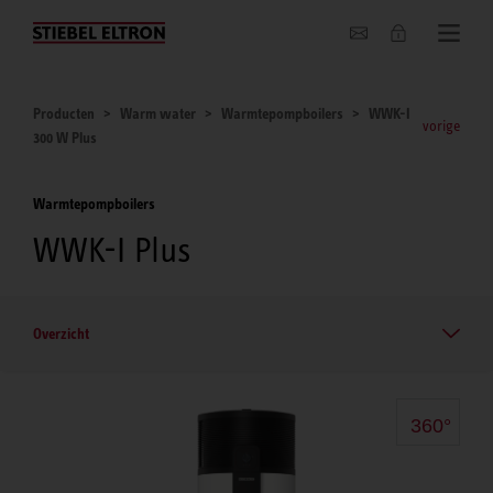
Actueel
Producten
Warm water
Warmtepompboilers
WWK-I
vorige
300 W Plus
Warmtepompboilers
WWK-I Plus
Overzicht
360°