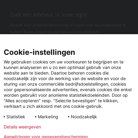
Zoek een adviseur in jouw regio
Op zoek naar projectondersteuning of vragen over warmtepompen of
boilers? Neem contact op met een van onze adviseurs.
Cookie-instellingen
We gebruiken cookies om uw voorkeuren te begrijpen en te
kunnen analyseren en u zo een optimaal gebruik van onze
website aan te bieden. Daartoe behoren cookies die
noodzakelijk zijn voor de werking van de website en voor de
sturing van onze commerciële bedrijfsdoelstellingen, cookies
voor gepersonaliseerde advertenties, evenals cookies die enkel
LinkedIn
Facebook
X
worden gebruikt voor anonieme statistiekdoeleinden. Door op
"Alles accepteren" resp. "Selectie bevestigen" te klikken,
verklaart u zich akkoord met ons cookie-gebruik.
YouTube
Instagram
Statistiek
Marketing
Noodzakelijk
Details weergeven
Wettelijke
Privacyverklaring
Algemene
Aanwijzingen voor gegevensbescherming