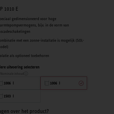
P 1010 E
peciaal gedimensioneerd voor hoge
armtepompvermogens, bijv. in de vorm van
ascadeschakelingen
ombinatie met een zonne-installatie is mogelijk (SOL-
odel)
solatie als optioneel toebehoren
ere uitvoering selecteren
Nominale inhoud
1006 l
1006 l
1503 l
agen over het product?