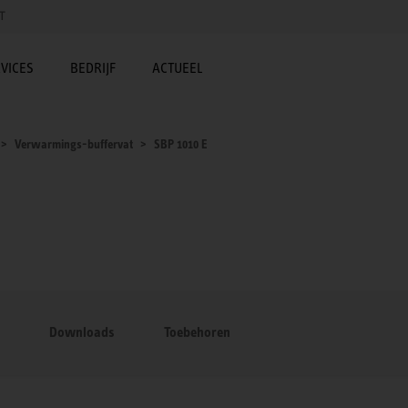
T
VICES
BEDRIJF
ACTUEEL
Verwarmings-buffervat
SBP 1010 E
Downloads
Toebehoren