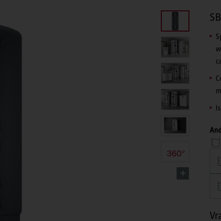
SB
S
w
c
C
m
I
And
360°
Vr