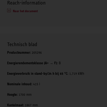
Reach-information
Naar het document
Technisch blad
Productnummer:
205296
Energierendementsklasse (A+ → F):
B
Energieverbruik in stand-by/24 h bij 65 °C:
1,719 kWh
Nominale inhoud:
415 l
Hoogte:
1700 mm
Kantelmaat:
1867 mm