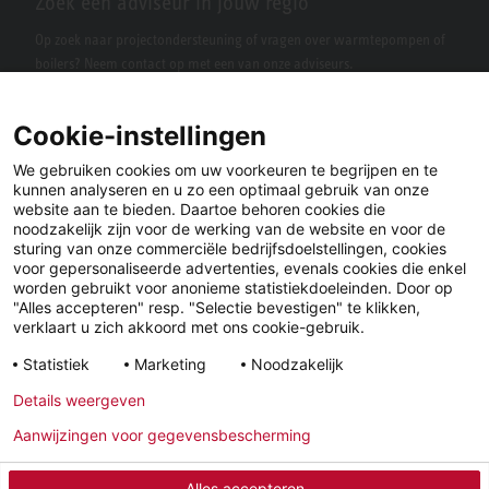
Zoek een adviseur in jouw regio
Op zoek naar projectondersteuning of vragen over warmtepompen of
boilers? Neem contact op met een van onze adviseurs.
Cookie-instellingen
We gebruiken cookies om uw voorkeuren te begrijpen en te
kunnen analyseren en u zo een optimaal gebruik van onze
website aan te bieden. Daartoe behoren cookies die
noodzakelijk zijn voor de werking van de website en voor de
sturing van onze commerciële bedrijfsdoelstellingen, cookies
voor gepersonaliseerde advertenties, evenals cookies die enkel
LinkedIn
Facebook
X
worden gebruikt voor anonieme statistiekdoeleinden. Door op
"Alles accepteren" resp. "Selectie bevestigen" te klikken,
verklaart u zich akkoord met ons cookie-gebruik.
YouTube
Instagram
Statistiek
Marketing
Noodzakelijk
Details weergeven
Wettelijke
Privacyverklaring
Algemene
Aanwijzingen voor gegevensbescherming
informatie
Voorwaarden
Alles accepteren