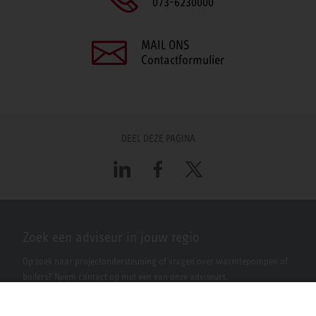
073-6230000
MAIL ONS
Contactformulier
DEEL DEZE PAGINA
LinkedIn
Facebook
X
Zoek een adviseur in jouw regio
Op zoek naar projectondersteuning of vragen over warmtepompen of
boilers? Neem contact op met een van onze adviseurs.