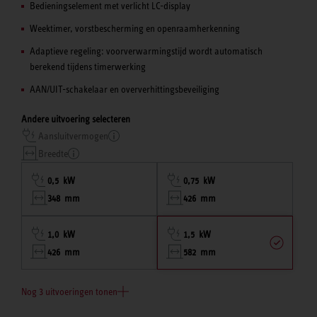
Bedieningselement met verlicht LC-display
Weektimer, vorstbescherming en openraamherkenning
Adaptieve regeling: voorverwarmingstijd wordt automatisch
berekend tijdens timerwerking
AAN/UIT-schakelaar en oververhittingsbeveiliging
Andere uitvoering selecteren
Aansluitvermogen
Breedte
0,5 kW
0,75 kW
348 mm
426 mm
1,0 kW
1,5 kW
426 mm
582 mm
Nog 3 uitvoeringen tonen