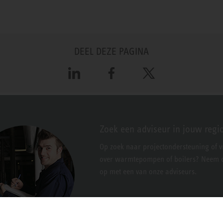
DEEL DEZE PAGINA
LinkedIn
Facebook
X
Zoek een adviseur in jouw regi
Op zoek naar projectondersteuning of 
over warmtepompen of boilers? Neem c
op met een van onze adviseurs.