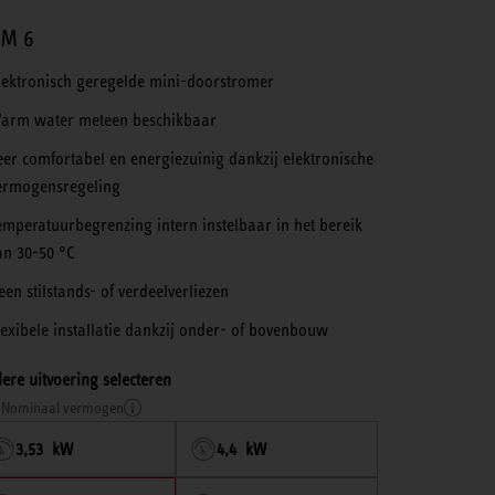
M 6
lektronisch geregelde mini-doorstromer
arm water meteen beschikbaar
eer comfortabel en energie­zuinig dankzij elektronische
ermogensregeling
emperatuurbegrenzing intern instelbaar in het bereik
an 30-50 °C
een stilstands- of verdeelverliezen
lexibele installatie dankzij onder- of bovenbouw
ere uitvoering selecteren
Nominaal vermogen
3,53 kW
4,4 kW