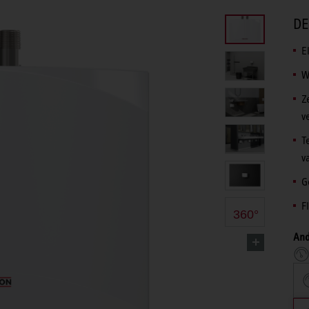
DE
E
W
Z
v
T
v
G
F
360°
And