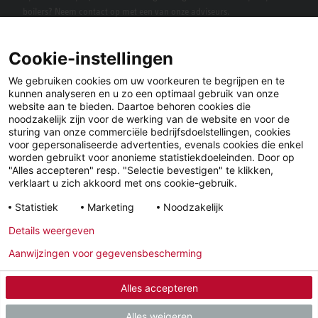
boilers? Neem contact op met een van onze adviseurs.
Cookie-instellingen
We gebruiken cookies om uw voorkeuren te begrijpen en te
kunnen analyseren en u zo een optimaal gebruik van onze
website aan te bieden. Daartoe behoren cookies die
noodzakelijk zijn voor de werking van de website en voor de
sturing van onze commerciële bedrijfsdoelstellingen, cookies
voor gepersonaliseerde advertenties, evenals cookies die enkel
LinkedIn
Facebook
X
worden gebruikt voor anonieme statistiekdoeleinden. Door op
"Alles accepteren" resp. "Selectie bevestigen" te klikken,
verklaart u zich akkoord met ons cookie-gebruik.
YouTube
Instagram
Statistiek
Marketing
Noodzakelijk
Details weergeven
Wettelijke
Privacyverklaring
Algemene
Aanwijzingen voor gegevensbescherming
informatie
Voorwaarden
Alles accepteren
© 2026 - STIEBEL ELTRON GmbH & Co. KG (DE)
Alles weigeren