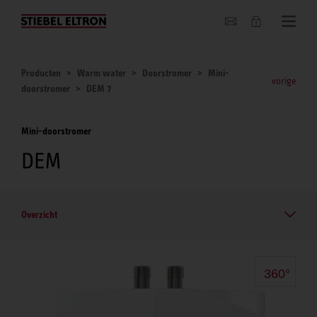
Actueel
Producten
Warm water
Doorstromer
Mini-
vorige
doorstromer
DEM 7
Mini-doorstromer
DEM
Overzicht
360°