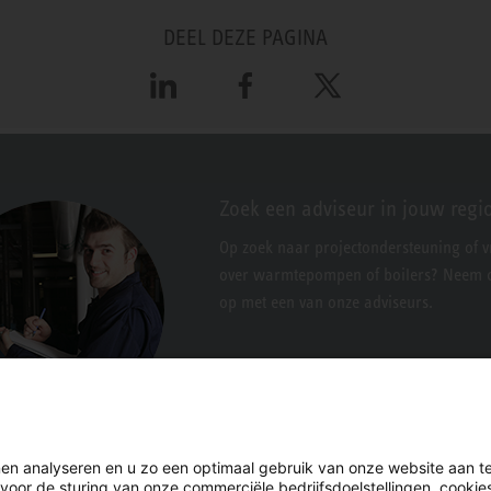
DEEL DEZE PAGINA
LinkedIn
Facebook
X
Zoek een adviseur in jouw regi
Op zoek naar projectondersteuning of 
over warmtepompen of boilers? Neem c
op met een van onze adviseurs.
en analyseren en u zo een optimaal gebruik van onze website aan t
 voor de sturing van onze commerciële bedrijfsdoelstellingen, cooki