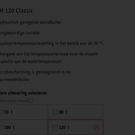
H 120 Classic
ydraulisch geregelde wandboiler
oogwaardige isolatie
raploze temperatuurinstelling in het bereik van 30-70 °C
eergave van het temperatuurverloop voor de visuele
nspectie van de watertemperatuur
orstbescherming is geïntegreerd in de
armwaterboiler
ere uitvoering selecteren
Nominale inhoud
53 l
80 l
100 l
120 l