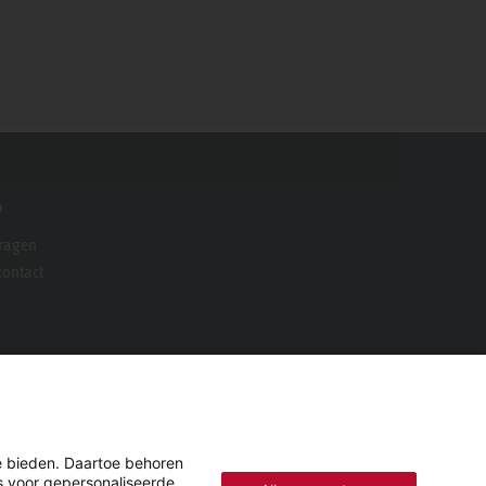
o
vragen
ontact
e bieden. Daartoe behoren
es voor gepersonaliseerde