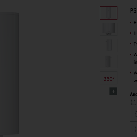
PS
H
H
T
W
i
V
360°
w
And