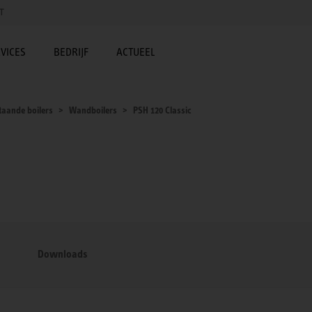
T
VICES
BEDRIJF
ACTUEEL
taande boilers
Wandboilers
PSH 120 Classic
Downloads