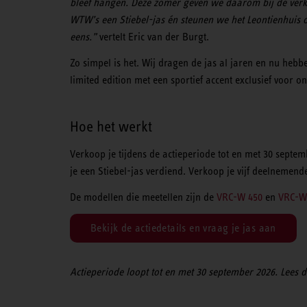
bleef hangen. Deze zomer geven we daarom bij de ver
WTW’s een Stiebel-jas én steunen we het Leontienhuis 
eens.”
vertelt Eric van der Burgt.
Zo simpel is het. Wij dragen de jas al jaren en nu heb
limited edition met een sportief accent exclusief voor o
Hoe het werkt
Verkoop je tijdens de actieperiode tot en met 30 septe
je een Stiebel-jas verdiend. Verkoop je vijf deelnemen
De modellen die meetellen zijn de
VRC-W 450
en
VRC-W
Bekijk de actiedetails en vraag je jas aan
Actieperiode loopt tot en met 30 september 2026. Lees