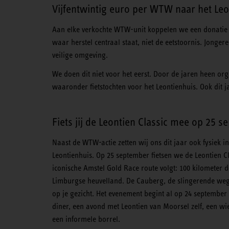
Vijfentwintig euro per WTW naar het Leo
Aan elke verkochte WTW-unit koppelen we een donatie va
waar herstel centraal staat, niet de eetstoornis. Jonge
veilige omgeving.
We doen dit niet voor het eerst. Door de jaren heen or
waaronder fietstochten voor het Leontienhuis. Ook dit j
Fiets jij de Leontien Classic mee op 25 
Naast de WTW-actie zetten wij ons dit jaar ook fysiek in
Leontienhuis. Op 25 september fietsen we de Leontien Cl
iconische Amstel Gold Race route volgt: 100 kilometer d
Limburgse heuvelland. De Cauberg, de slingerende we
op je gezicht. Het evenement begint al op 24 september
diner, een avond met Leontien van Moorsel zelf, een wi
een informele borrel.