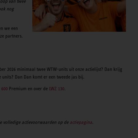
koop van twee
ook nog
ben we een
nze partners.
mber 2026 minimaal twee WTW-units uit onze actielijst? Dan krijg
de units? Dan Dan komt er een tweede jas bij.
 600
Premium en over de
LWZ 130
.
 de volledige actievoorwaarden op de
actiepagina
.