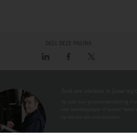
DEEL DEZE PAGINA
LinkedIn
Facebook
X
Zoek een adviseur in jouw regi
Op zoek naar projectondersteuning of 
over warmtepompen of boilers? Neem c
op met een van onze adviseurs.