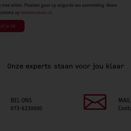
 die mee willen. Plaatsen gaan op volgorde van aanmelding. Neem
programma op
leontienclassic.nl
.
jf je in!
Onze experts staan voor jou klaar
BEL ONS
MAIL
073-6230000
Cont