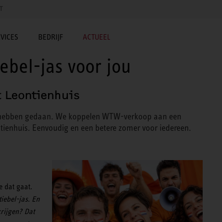
T
VICES
BEDRIJF
ACTUEEL
ebel-jas voor jou
t Leontienhuis
r hebben gedaan. We koppelen WTW-verkoop aan een
ntienhuis. Eenvoudig en een betere zomer voor iedereen.
 dat gaat.
iebel-jas. En
krijgen? Dat