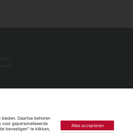
o
vragen
ontact
e bieden. Daartoe behoren
es voor gepersonaliseerde
Alles accepteren
ie bevestigen" te klikken,