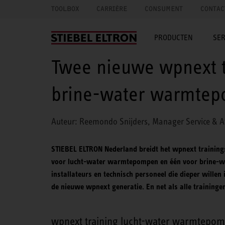
TOOLBOX
CARRIÈRE
CONSUMENT
CONTAC
PRODUCTEN
SER
Twee nieuwe wpnext t
brine-water warmte
Auteur: Reemondo Snijders, Manager Service & A
STIEBEL ELTRON Nederland breidt het wpnext trainings
voor lucht-water warmtepompen en één voor brine-wa
installateurs en technisch personeel die dieper willen 
de nieuwe wpnext generatie. En net als alle traininge
wpnext training lucht-water warmtepo