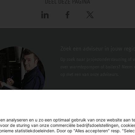
DEEL DEZE PAGINA
LinkedIn
Facebook
X
Zoek een adviseur in jouw regi
Op zoek naar projectondersteuning of 
over warmtepompen of boilers? Neem c
op met een van onze adviseurs.
en analyseren en u zo een optimaal gebruik van onze website aan t
 voor de sturing van onze commerciële bedrijfsdoelstellingen, cooki
nieme statistiekdoeleinden. Door op "Alles accepteren" resp. "Select