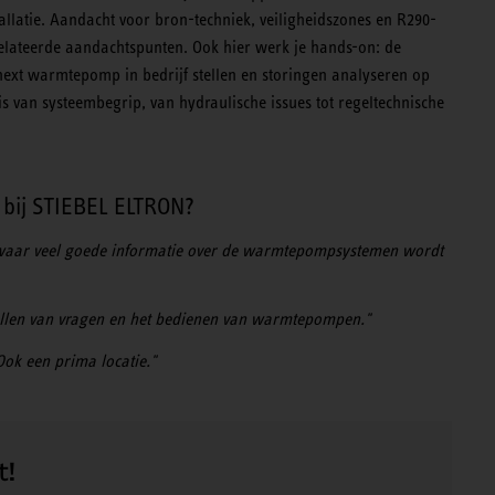
tallatie. Aandacht voor bron-techniek, veiligheidszones en R290-
elateerde aandachtspunten. Ook hier werk je hands-on: de
ext warmtepomp in bedrijf stellen en storingen analyseren op
is van systeembegrip, van hydraulische issues tot regeltechnische
n bij STIEBEL ELTRON?
r waar veel goede informatie over de warmtepompsystemen wordt
t stellen van vragen en het bedienen van warmtepompen."
Ook een prima locatie."
t!