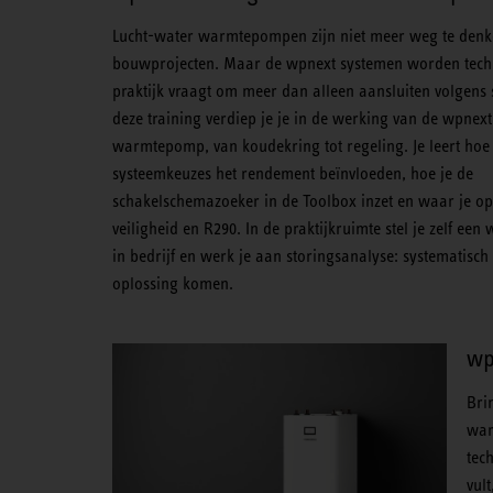
Lucht-water warmtepompen zijn niet meer weg te denk
bouwprojecten. Maar de wpnext systemen worden tech
praktijk vraagt om meer dan alleen aansluiten volgens
deze training verdiep je je in de werking van de wpnext
warmtepomp, van koudekring tot regeling. Je leert hoe
systeemkeuzes het rendement beïnvloeden, hoe je de
schakelschemazoeker in de Toolbox inzet en waar je op 
veiligheid en R290. In de praktijkruimte stel je zelf e
in bedrijf en werk je aan storingsanalyse: systematisch 
oplossing komen.
wp
Bri
war
tec
vul