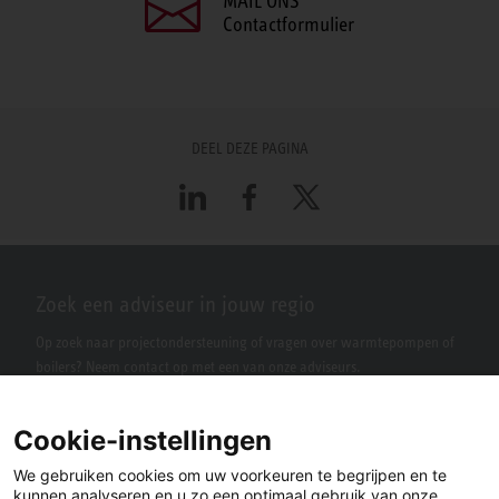
MAIL ONS
Contactformulier
DEEL DEZE PAGINA
LinkedIn
Facebook
X
Zoek een adviseur in jouw regio
Op zoek naar projectondersteuning of vragen over warmtepompen of
boilers? Neem contact op met een van onze adviseurs.
Cookie-instellingen
We gebruiken cookies om uw voorkeuren te begrijpen en te
kunnen analyseren en u zo een optimaal gebruik van onze