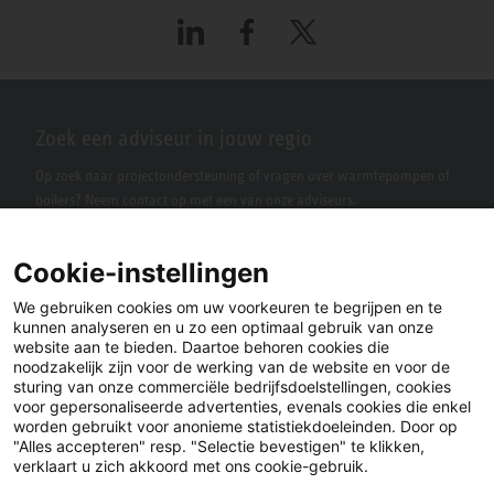
LinkedIn
Facebook
X
Zoek een adviseur in jouw regio
Op zoek naar projectondersteuning of vragen over warmtepompen of
boilers? Neem contact op met een van onze adviseurs.
Cookie-instellingen
We gebruiken cookies om uw voorkeuren te begrijpen en te
kunnen analyseren en u zo een optimaal gebruik van onze
website aan te bieden. Daartoe behoren cookies die
noodzakelijk zijn voor de werking van de website en voor de
sturing van onze commerciële bedrijfsdoelstellingen, cookies
voor gepersonaliseerde advertenties, evenals cookies die enkel
LinkedIn
Facebook
X
worden gebruikt voor anonieme statistiekdoeleinden. Door op
"Alles accepteren" resp. "Selectie bevestigen" te klikken,
verklaart u zich akkoord met ons cookie-gebruik.
YouTube
Instagram