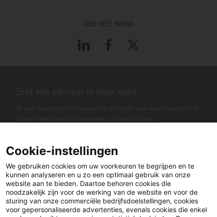
DEEL DEZE PAGINA
LinkedIn
Facebook
X
Zoek een adviseur in jouw regio
Op zoek naar projectondersteuning of vragen over warmtepompen of
boilers? Neem contact op met een van onze adviseurs.
Cookie-instellingen
We gebruiken cookies om uw voorkeuren te begrijpen en te
kunnen analyseren en u zo een optimaal gebruik van onze
website aan te bieden. Daartoe behoren cookies die
noodzakelijk zijn voor de werking van de website en voor de
sturing van onze commerciële bedrijfsdoelstellingen, cookies
voor gepersonaliseerde advertenties, evenals cookies die enkel
LinkedIn
Facebook
X