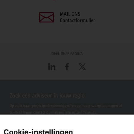
MAIL ONS
Contactformulier
DEEL DEZE PAGINA
LinkedIn
Facebook
X
Zoek een adviseur in jouw regio
Op zoek naar projectondersteuning of vragen over warmtepompen of
boilers? Neem contact op met een van onze adviseurs.
Cookie-instellingen