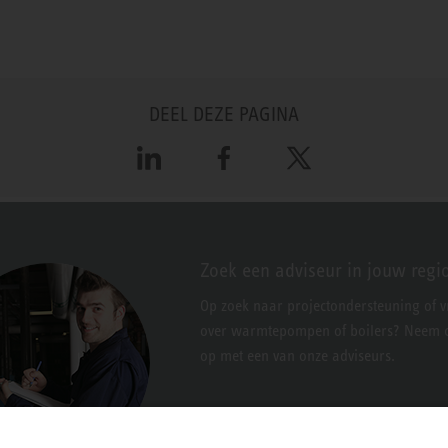
DEEL DEZE PAGINA
LinkedIn
Facebook
X
Zoek een adviseur in jouw regi
Op zoek naar projectondersteuning of 
over warmtepompen of boilers? Neem c
op met een van onze adviseurs.