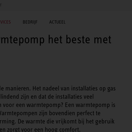
T
VICES
BEDRIJF
ACTUEEL
rmtepomp het beste met
 manieren. Het nadeel van installaties op gas
ndend zijn en dat de installaties veel
n voor een
warmtepomp
? Een
warmtepomp
is
 Warmtepompen zijn bovendien perfect te
ming. De warmte die vrijkomt bij het gebruik
en zorgt voor een hoog comfort.