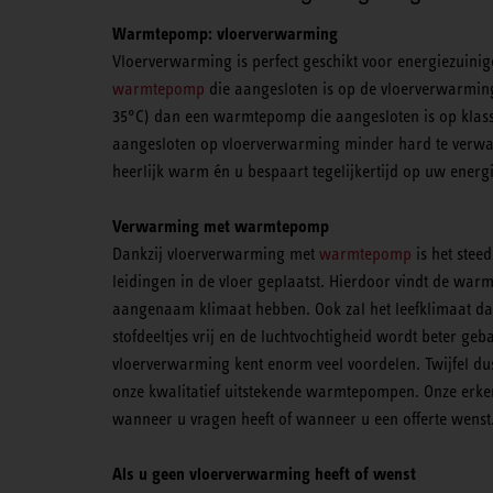
Warmtepomp: vloerverwarming
Vloerverwarming is perfect geschikt voor energiezuini
warmtepomp
die aangesloten is op de vloerverwarming
35°C) dan een warmtepomp die aangesloten is op klas
aangesloten op vloerverwarming minder hard te verwarm
heerlijk warm én u bespaart tegelijkertijd op uw energi
Verwarming met warmtepomp
Dankzij vloerverwarming met
warmtepomp
is het stee
leidingen in de vloer geplaatst. Hierdoor vindt de warm
aangenaam klimaat hebben. Ook zal het leefklimaat d
stofdeeltjes vrij en de luchtvochtigheid wordt beter 
vloerverwarming kent enorm veel voordelen. Twijfel du
onze kwalitatief uitstekende warmtepompen. Onze erke
wanneer u vragen heeft of wanneer u een offerte wens
Als u geen vloerverwarming heeft of wenst