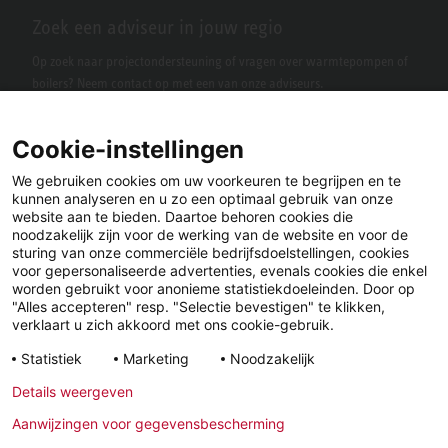
Zoek een adviseur in jouw regio
Op zoek naar projectondersteuning of vragen over warmtepompen of
boilers? Neem contact op met een van onze adviseurs.
Cookie-instellingen
We gebruiken cookies om uw voorkeuren te begrijpen en te
kunnen analyseren en u zo een optimaal gebruik van onze
website aan te bieden. Daartoe behoren cookies die
noodzakelijk zijn voor de werking van de website en voor de
sturing van onze commerciële bedrijfsdoelstellingen, cookies
voor gepersonaliseerde advertenties, evenals cookies die enkel
LinkedIn
Facebook
X
worden gebruikt voor anonieme statistiekdoeleinden. Door op
"Alles accepteren" resp. "Selectie bevestigen" te klikken,
verklaart u zich akkoord met ons cookie-gebruik.
YouTube
Instagram
Statistiek
Marketing
Noodzakelijk
Details weergeven
Wettelijke
Privacyverklaring
Algemene
Aanwijzingen voor gegevensbescherming