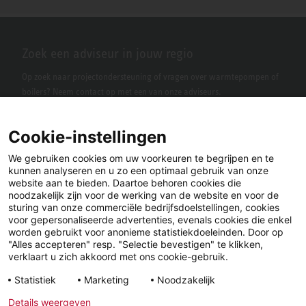
Zoek een adviseur in jouw regio
Op zoek naar projectondersteuning of vragen over warmtepompen of
boilers? Neem contact op met een van onze adviseurs.
Cookie-instellingen
We gebruiken cookies om uw voorkeuren te begrijpen en te
kunnen analyseren en u zo een optimaal gebruik van onze
website aan te bieden. Daartoe behoren cookies die
noodzakelijk zijn voor de werking van de website en voor de
sturing van onze commerciële bedrijfsdoelstellingen, cookies
voor gepersonaliseerde advertenties, evenals cookies die enkel
LinkedIn
Facebook
X
worden gebruikt voor anonieme statistiekdoeleinden. Door op
"Alles accepteren" resp. "Selectie bevestigen" te klikken,
verklaart u zich akkoord met ons cookie-gebruik.
YouTube
Instagram
Statistiek
Marketing
Noodzakelijk
Details weergeven