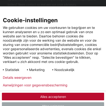
boilers? Neem contact op met een van onze adviseurs.
Cookie-instellingen
We gebruiken cookies om uw voorkeuren te begrijpen en te
kunnen analyseren en u zo een optimaal gebruik van onze
website aan te bieden. Daartoe behoren cookies die
noodzakelijk zijn voor de werking van de website en voor de
sturing van onze commerciële bedrijfsdoelstellingen, cookies
voor gepersonaliseerde advertenties, evenals cookies die enkel
LinkedIn
Facebook
X
worden gebruikt voor anonieme statistiekdoeleinden. Door op
"Alles accepteren" resp. "Selectie bevestigen" te klikken,
verklaart u zich akkoord met ons cookie-gebruik.
YouTube
Instagram
Statistiek
Marketing
Noodzakelijk
Details weergeven
Wettelijke
Privacyverklaring
Algemene
Aanwijzingen voor gegevensbescherming
informatie
Voorwaarden
Alles accepteren
© 2026 - STIEBEL ELTRON GmbH & Co. KG (DE)