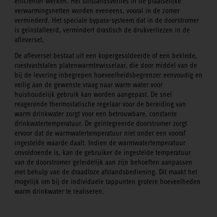
efficiënter werken. Het stilstandsverlies in de plaatselijke
verwarmingsnetten worden eveneens, vooral in de zomer
verminderd. Het speciale bypass-systeem dat in de doorstromer
is geïnstalleerd, vermindert drastisch de drukverliezen in de
afleverset.
De afleverset bestaat uit een kopergesoldeerde of een beklede,
roestvaststalen platenwarmtewisselaar, die door middel van de
bij de levering inbegrepen hoeveelheidsbegrenzer eenvoudig en
veilig aan de gewenste vraag naar warm water voor
huishoudelijk gebruik kan worden aangepast. De snel
reagerende thermostatische regelaar voor de bereiding van
warm drinkwater zorgt voor een betrouwbare, constante
drinkwatertemperatuur. De geïntegreerde doorstromer zorgt
ervoor dat de warmwatertemperatuur niet onder een vooraf
ingestelde waarde daalt. Indien de warmwatertemperatuur
onvoldoende is, kan de gebruiker de ingestelde temperatuur
van de doorstromer geleidelijk aan zijn behoeften aanpassen
met behulp van de draadloze afstandsbediening. Dit maakt het
mogelijk om bij de individuele tappunten grotere hoeveelheden
warm drinkwater te realiseren.