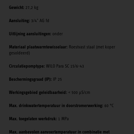
Gewicht:
27,2 kg
Aansluiting:
3/4" AG fd
Uitlijning aansluitingen:
onder
Materiaal plaatwarmtewisselaar:
Roestvast staal (met koper
gesoldeerd)
Circulatiepomptype:
WILO Para SC 15/6-43
Beschermingsgraad (IP):
IP 25
Werkingsgebied geleidbaarheid:
< 500 μS/cm
Max. drinkwatertemperatuur in doorstromerwerking:
60 °C
Max. toegelaten werkdruk:
1 MPa
Max. aanbevolen aanvoertemperatuur in combinatie met