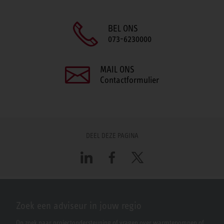
BEL ONS
073-6230000
MAIL ONS
Contactformulier
DEEL DEZE PAGINA
LinkedIn
Facebook
X
Zoek een adviseur in jouw regio
Op zoek naar projectondersteuning of vragen over warmtepompen of