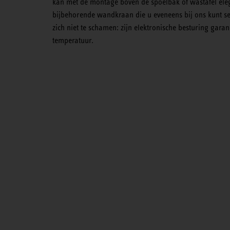
kan met de montage boven de spoelbak of wastafel eleg
bijbehorende wandkraan die u eveneens bij ons kunt s
zich niet te schamen: zijn elektronische besturing gara
temperatuur.