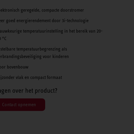
lektronisch geregelde, compacte doorstromer
eer goed energierendement door 3i-technologie
auwkeurige temperatuurinstelling in het bereik van 20-
0 °C
nstelbare temperatuurbegrenzing als
erbrandingsbeveiliging voor kinderen
oor bovenbouw
ijzonder vlak en compact formaat
agen over het product?
Contact opnemen