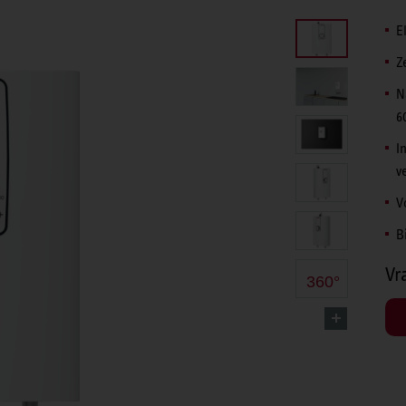
E
Z
N
6
I
v
V
B
Vr
360°