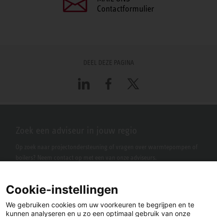
Contactformulier
DEEL DEZE PAGINA
LinkedIn
Facebook
X
Zoek een adviseur in jouw regio
Op zoek naar projectondersteuning of vragen over warmtepompen of
boilers? Neem contact op met een van onze adviseurs.
Cookie-instellingen
We gebruiken cookies om uw voorkeuren te begrijpen en te
kunnen analyseren en u zo een optimaal gebruik van onze