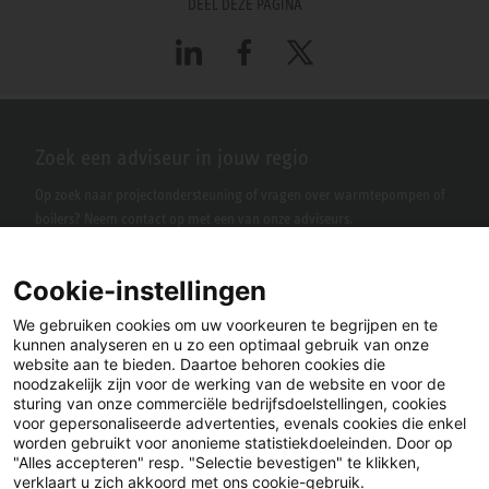
DEEL DEZE PAGINA
LinkedIn
Facebook
X
Zoek een adviseur in jouw regio
Op zoek naar projectondersteuning of vragen over warmtepompen of
boilers? Neem contact op met een van onze adviseurs.
Cookie-instellingen
We gebruiken cookies om uw voorkeuren te begrijpen en te
kunnen analyseren en u zo een optimaal gebruik van onze
website aan te bieden. Daartoe behoren cookies die
noodzakelijk zijn voor de werking van de website en voor de
sturing van onze commerciële bedrijfsdoelstellingen, cookies
voor gepersonaliseerde advertenties, evenals cookies die enkel
LinkedIn
Facebook
X
worden gebruikt voor anonieme statistiekdoeleinden. Door op
"Alles accepteren" resp. "Selectie bevestigen" te klikken,
verklaart u zich akkoord met ons cookie-gebruik.
YouTube
Instagram