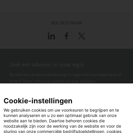
DEEL DEZE PAGINA
LinkedIn
Facebook
X
Zoek een adviseur in jouw regio
Op zoek naar projectondersteuning of vragen over warmtepompen of
boilers? Neem contact op met een van onze adviseurs.
Cookie-instellingen
We gebruiken cookies om uw voorkeuren te begrijpen en te
kunnen analyseren en u zo een optimaal gebruik van onze
website aan te bieden. Daartoe behoren cookies die
noodzakelijk zijn voor de werking van de website en voor de
sturing van onze commerciële bedrijfsdoelstellingen, cookies